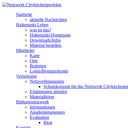
Direkt zum Inhalt
Startseite
Netzwerk
aktuelle Nachrichten
Haltepunkt Leben
Citykirchenprojekte
was ist das?
Haltepunkt-Homepage
Downloads/Infos
Material bestellen
Mitglieder
Karte
Orte
Beitreten
Login/Benutzerkonto
Vernetzung
Netzwerktagungen
Schutzkonzept für das Netzwerk Citykirchenpr
Erfahrungen abrufen
Materialbörse
Bildungsnetzwerk
Informationen
Akademietagungen
Evaluation
Blog
Kontakt