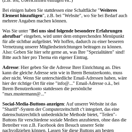
(z.B. fett, Überschriften einfügen etc.)
Bei einigen haben Sie stattdessen eine Schaltfläche "
Weiteres
Element hinzufügen
", z.B. bei "Website", wo Sie bei Bedarf auch
mehrere Angaben machen können.
Was Sie unter "
Bei uns sind folgende besondere Erfahrungen
abrufbar
" eingeben, wird unter dem entsprechenden Menüpunkt
für alle sichtbar aufgelistet. Wir hoffen, dadurch zu einer besseren
Vernetzung unserer Mitgliedseinrichtungen beitragen zu können.
Also: Geben Sie hier sehr gerne an, was Ihre "Spezialitäten" sind!
Bitte auch hier pro Thema ein eigener Eintrag.
Adresse
: Hier geben Sie die Adresse Ihrer Einrichtung an. Dies
kann die gleiche Adresse sein wie in Ihrem Benutzerkonto, muss
aber nicht. Wenn Sie unterschiedliche Email-Adressen haben, wäre
hier der richtige Ort für eine "info@..." Email-Adresse o.ä., bei
Ihrem Benutzerkonto stattdessen die persönliche
"max.mustermann@..."
Social-Media-Buttons anzeigen
: Auf unserer Website ist das
"Shariff"-System der Computerzeitschrift c't integriert, das eine
datenschutzrechtlich unbedenkliche Methode bietet, "Teilen"-
Buttons für verschiedene soziale Medien anzubieten, ohne dass die
Betreiber von z.B. Facebook den Besuch unserer Seite
nachvollziehen können. Lassen Sie diese Buttons am besten