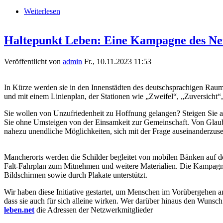
Weiterlesen
über Freitag, 10. Juli 2026, 10 Uhr - 10. um Zeh
Haltepunkt Leben: Eine Kampagne des Net
Veröffentlicht von
admin
Fr., 10.11.2023 11:53
In Kürze werden sie in den Innenstädten des deutschsprachigen Raums 
nck_haltepunkt_leben_rgb.png
und mit einem Linienplan, der Stationen wie „Zweifel“, „Zuversicht“
Sie wollen von Unzufriedenheit zu Hoffnung gelangen? Steigen Sie 
Sie ohne Umsteigen von der Einsamkeit zur Gemeinschaft. Von Glaube z
nahezu unendliche Möglichkeiten, sich mit der Frage auseinanderzus
Mancherorts werden die Schilder begleitet von mobilen Bänken auf d
haltepunkt-fahrplan.jpg
Falt-Fahrplan zum Mitnehmen und weitere Materialien. Die Kampagne
Bildschirmen sowie durch Plakate unterstützt.
Wir haben diese Initiative gestartet, um Menschen im Vorübergehen a
dass sie auch für sich alleine wirken. Wer darüber hinaus den Wunsc
leben.net
die Adressen der Netzwerkmitglieder