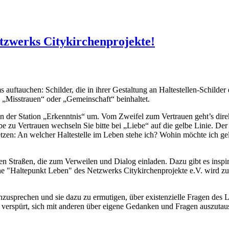
n & Anmeldung zur Akademietagung vom 26.-28.10. in Mülheim/Ruhr
zwerks Citykirchenprojekte!
auftauchen: Schilder, die in ihrer Gestaltung an Haltestellen-Schilde
, „Misstrauen“ oder „Gemeinschaft“ beinhaltet.
an der Station „Erkenntnis“ um. Vom Zweifel zum Vertrauen geht’s di
u Vertrauen wechseln Sie bitte bei „Liebe“ auf die gelbe Linie. Der P
etzen: An welcher Haltestelle im Leben stehe ich? Wohin möchte ich g
en Straßen, die zum Verweilen und Dialog einladen. Dazu gibt es inspi
 "Haltepunkt Leben" des Netzwerks Citykirchenprojekte e.V. wird zu
nzusprechen und sie dazu zu ermutigen, über existenzielle Fragen des 
h verspürt, sich mit anderen über eigene Gedanken und Fragen auszuta