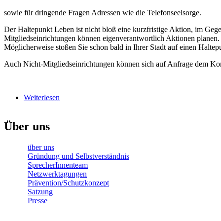
sowie für dringende Fragen Adressen wie die Telefonseelsorge.
haltepunkt-schild.jpg
Der Haltepunkt Leben ist nicht bloß eine kurzfristige Aktion, im Gege
Mitgliedseinrichtungen können eigenverantwortlich Aktionen planen. I
Möglicherweise stoßen Sie schon bald in Ihrer Stadt auf einen Halte
Auch Nicht-Mitgliedseinrichtungen können sich auf Anfrage dem Ko
haltepunkt-bank.jpg
Weiterlesen
über Haltepunkt Leben: Eine Kampagne des Netzwe
Über uns
über uns
Gründung und Selbstverständnis
SprecherInnenteam
Netzwerktagungen
Prävention/Schutzkonzept
Satzung
Presse