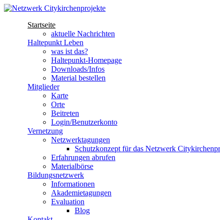
Direkt zum Inhalt
Startseite
Netzwerk
aktuelle Nachrichten
Haltepunkt Leben
Citykirchenprojekte
was ist das?
Haltepunkt-Homepage
Downloads/Infos
Material bestellen
Mitglieder
Karte
Orte
Beitreten
Login/Benutzerkonto
Vernetzung
Netzwerktagungen
Schutzkonzept für das Netzwerk Citykirchenpr
Erfahrungen abrufen
Materialbörse
Bildungsnetzwerk
Informationen
Akademietagungen
Evaluation
Blog
Kontakt