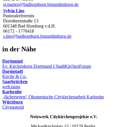
st.marien@badhomburg.bistumlimburg.de
Sylvia Lins
Pastoralreferentin
Dorotheenstraße 13
601348 Bad Homburg v.d.H.
06172 - 1770418
s.lins@badhomburg.bistumlimburg.de
in der Nähe
Dortmund
Ev. Kirchenkreis Dortmund I StadtKirchenForum
Darmstadt
Kirche & Co.
Saarbrücken
welt:raum
Karlsruhe
„fächersegen“ Ökumenische Citykirchenarbeit Karlsruhe
Würzburg
Citypastoral
Netzwerk Citykirchenprojekte e.V.
Michaelkirchplatz 15 | 10179 Berlin