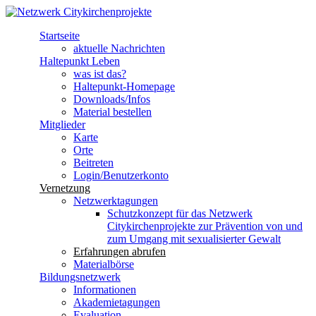
Direkt zum Inhalt
Startseite
Netzwerk
aktuelle Nachrichten
Haltepunkt Leben
Citykirchenprojekte
was ist das?
Haltepunkt-Homepage
Downloads/Infos
Material bestellen
Mitglieder
Karte
Orte
Beitreten
Login/Benutzerkonto
Vernetzung
Netzwerktagungen
Schutzkonzept für das Netzwerk
Citykirchenprojekte zur Prävention von und
zum Umgang mit sexualisierter Gewalt
Erfahrungen abrufen
Materialbörse
Bildungsnetzwerk
Informationen
Akademietagungen
Evaluation