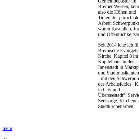
Gemeindepastor im
Bremer Westen, ken
also die Höhen und
Tiefen der parochial
Arbeit; Schwerpunk
waren Kasualien, Ju
und Öffentlichkeitsa
Seit 2014 leite ich fü
Bremische Evangeli
Kirche Kapitel 8 im
Kapitelhaus in der
Innenstadt in Marktp
und Stadtmusikante
- mit den Schwerpun
des Arbeitsfeldes "K
in City und
Überseestadt": Servi
Seelsorge, Kirchenein
Stadtkirchenarbeit.
mehr