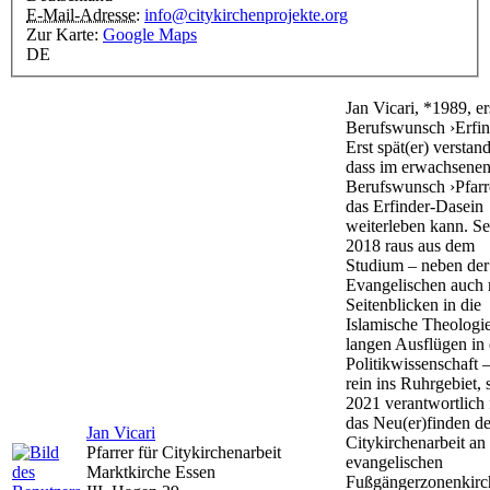
E-Mail-Adresse:
info@citykirchenprojekte.org
Zur Karte:
Google Maps
DE
Jan Vicari, *1989, er
Berufswunsch ›Erfin
Erst spät(er) verstan
dass im erwachsene
Berufswunsch ›Pfarr
das Erfinder-Dasein
weiterleben kann. Se
2018 raus aus dem
Studium – neben der
Evangelischen auch 
Seitenblicken in die
Islamische Theologi
langen Ausflügen in 
Politikwissenschaft 
rein ins Ruhrgebiet, s
2021 verantwortlich 
das Neu(er)finden de
Jan Vicari
Citykirchenarbeit an
Pfarrer für Citykirchenarbeit
evangelischen
Marktkirche Essen
Fußgängerzonenkirc