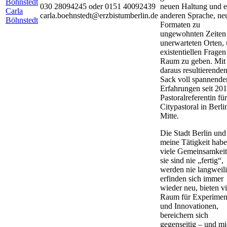
030 28094245 oder 0151 40092439
neuen Haltung und e
Carla
carla.boehnstedt@erzbistumberlin.de
anderen Sprache, ne
Böhnstedt
Formaten zu
ungewohnten Zeiten
unerwarteten Orten,
existentiellen Fragen
Raum zu geben. Mit
daraus resultierende
Sack voll spannende
Erfahrungen seit 20
Pastoralreferentin für
Citypastoral in Berli
Mitte.
Die Stadt Berlin und
meine Tätigkeit hab
viele Gemeinsamkeit
sie sind nie „fertig“,
werden nie langweili
erfinden sich immer
wieder neu, bieten vi
Raum für Experimen
und Innovationen,
bereichern sich
gegenseitig – und m