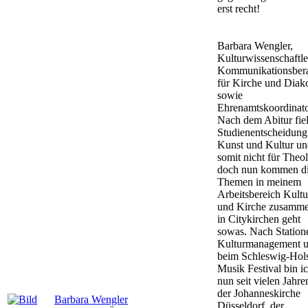
erst recht!
Barbara Wengler,
Kulturwissenschaftle
Kommunikationsbera
für Kirche und Diak
sowie
Ehrenamtskoordinato
Nach dem Abitur fiel
Studienentscheidung
Kunst und Kultur u
somit nicht für Theol
doch nun kommen d
Themen in meinem
Arbeitsbereich Kultu
und Kirche zusamme
in Citykirchen geht
sowas. Nach Station
Kulturmanagement u
beim Schleswig-Hols
Musik Festival bin i
nun seit vielen Jahre
der Johanneskirche
Barbara Wengler
Düsseldorf, der