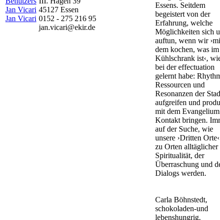
III. Hagen 39
Essens. Seitdem
45127 Essen
begeistert von der
Jan Vicari
0152 - 275 216 95
Erfahrung, welche
jan.vicari@ekir.de
Möglichkeiten sich 
auftun, wenn wir ›mi
dem kochen, was im
Kühlschrank ist‹, wi
bei der effectuation
gelernt habe: Rhyth
Ressourcen und
Resonanzen der Stad
aufgreifen und produ
mit dem Evangelium
Kontakt bringen. Im
auf der Suche, wie
unsere ›Dritten Orte‹
zu Orten alltäglicher
Spiritualität, der
Überraschung und d
Dialogs werden.
Carla Böhnstedt,
schokoladen-und
lebenshungrig.