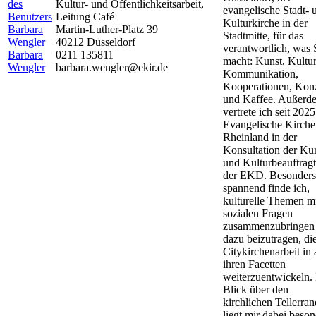
Kultur- und Öffentlichkeitsarbeit,
evangelische Stadt- 
Leitung Café
Kulturkirche in der
Martin-Luther-Platz 39
Stadtmitte, für das
40212 Düsseldorf
verantwortlich, was
Barbara
0211 135811
macht: Kunst, Kultur
Wengler
barbara.wengler@ekir.de
Kommunikation,
Kooperationen, Kon
und Kaffee. Außerd
vertrete ich seit 2025
Evangelische Kirche
Rheinland in der
Konsultation der Ku
und Kulturbeauftrag
der EKD. Besonders
spannend finde ich,
kulturelle Themen m
sozialen Fragen
zusammenzubringen
dazu beizutragen, di
Citykirchenarbeit in a
ihren Facetten
weiterzuentwickeln.
Blick über den
kirchlichen Tellerran
liegt mir dabei beson