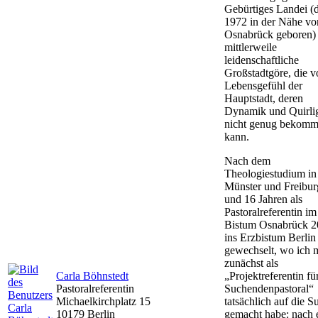
Gebürtiges Landei (
1972 in der Nähe vo
Osnabrück geboren)
mittlerweile
leidenschaftliche
Großstadtgöre, die 
Lebensgefühl der
Hauptstadt, deren
Dynamik und Quirlig
nicht genug bekom
kann.
Nach dem
Theologiestudium in
Münster und Freibur
und 16 Jahren als
Pastoralreferentin im
Bistum Osnabrück 2
ins Erzbistum Berlin
gewechselt, wo ich 
zunächst als
Carla Böhnstedt
„Projektreferentin fü
Pastoralreferentin
Suchendenpastoral“
Michaelkirchplatz 15
tatsächlich auf die S
10179 Berlin
gemacht habe: nach 