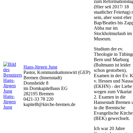
zum Reformationsta
(Hier seit 2017/ 18
staatlicher Feiertag)
sein, aber sonst eher
Bap/Beatles bis Zap
Abba nur im
Stockholmurlaub im
Museum.
Studium der ev.
Theologie in Tübing
Bern und Marburg
(Bultmann ist leider
Hans-Jürgen Jung
schon gestorben),
Pastor, Kommunikationswirt (GEP)
Examen in der Ev. K
Bremen (Innenstadt)
v. Hessen und Nass
Domsheide 8
(EKHN) - der Liebe
im Domkapitelhaus EG
wegen zum Vikariat
282195 Bremen
Hans-
2. Examen in die
0421-33 78 220
Jürgen
Hansestadt Bremen 
kapitel8@kirche-bremen.de
Jung
in die Bremische
Evangelische Kirche
(BEK) gewechselt.
Ich war 20 Jahre