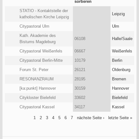
STATIO - Kontaktstelle der
Leipzig
katholischen Kirche Leipzig
Citypastoral Ulm
Ulm
Kath. Akademie des
06108
Halle/Saale
Bistums Magdeburg
Citypastoral Weißenfels
06667
Weißenfels
Citypastoral Berlin-Mitte
10179
Berlin
Forum St. Peter
26121
Oldenburg
RESONANZRAUM
28195
Bremen
[ka:punkt] Hannover
30159
Hannover
Citykloster Bielefeld
33602
Bielefeld
Citypastoral Kassel
34117
Kassel
1
2
3
4
5
6
7
nächste Seite ›
letzte Seite »
Seiten