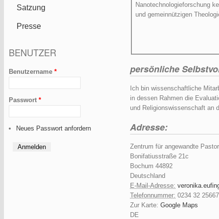
Nanotechnologieforschung ken
Satzung
und gemeinnützigen Theologi
Presse
BENUTZER
persönliche Selbstvo
Benutzername
*
Ich bin wissenschaftliche Mita
in dessen Rahmen die Evaluatio
Passwort
*
und Religionswissenschaft an 
Adresse:
Neues Passwort anfordern
Zentrum für angewandte Pastor
Bonifatiusstraße 21c
Bochum
44892
Deutschland
E-Mail-Adresse:
veronika.eufi
Telefonnummer:
0234 32 25667
Zur Karte:
Google Maps
DE