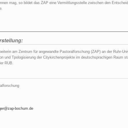
nen mag, so bildet das ZAP eine Vermittlungsstelle zwischen den Entscheidun
e.
rstellung:
rbeiterin am Zentrum für angewandte Pastoralforschung (ZAP) an der Ruhr-Un
n und Tpologisierung der Citykirchenprojekte im deutschsprachigen Raum statt
der RUB.
alforschung
nger@zap-bochum.de