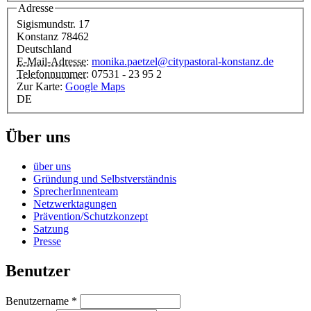
Adresse
Sigismundstr. 17
Konstanz
78462
Deutschland
E-Mail-Adresse:
monika.paetzel@citypastoral-konstanz.de
Telefonnummer:
07531 - 23 95 2
Zur Karte:
Google Maps
DE
Über uns
über uns
Gründung und Selbstverständnis
SprecherInnenteam
Netzwerktagungen
Prävention/Schutzkonzept
Satzung
Presse
Benutzer
Benutzername
*