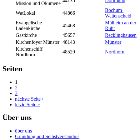
44135
Dortmund
Mission und Ökumene
Bochum-
WatLokal
44866
Wattenscheid
Evangelische
Mülheim an der
45468
Ladenkirche
Ruhr
Gastkirche
45657
Recklinghausen
Kirchenfoyer Münster
48143
Münster
Kirchenschiff
48529
Nordhorn
Nordhorn
Seiten
1
2
3
nächste Seite ›
letzte Seite »
Über uns
über uns
Gründung und Selbstverständnis