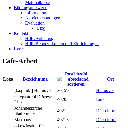
Materialbörse
Bildungsnetzwerk
Informationen
Akademietagungen
Evaluation
Blog
Kontakt
Hilfe/Anleitung
Hilfe/Benutzerkonten und Einrichtungen
Karte
Café-Arbeit
Postleitzahl
Logo
Bezeichnung
Ort
[ka:punkt] Hannover
30159
Hannover
Citypastoral Diözese
4020
Linz
Linz
Johanneskirche
40212
Düsseldorf
Stadtkirche
Maxhaus
40213
Düsseldorf
oikos-Institut für