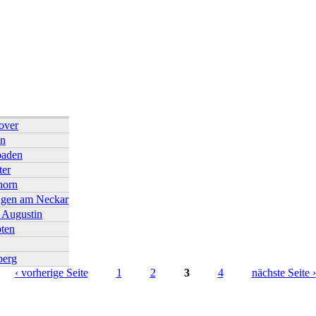
over
en
baden
ter
horn
ngen am Neckar
 Augustin
ten
berg
‹ vorherige Seite
1
2
3
4
nächste Seite ›