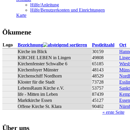
Hilfe/Anleitung
Hilfe/Benutzerkonten und Einrichtungen
Karte
Ökumene
Logo
Bezeichnung
Postleitzahl
Ort
Kirche im Blick
30159
Hann
KIRCHE LEBEN in Lingen
49808
Ling
Kirchenfenster Schwalbe 6
65185
Wies
Kirchenfoyer Münster
48143
Müns
Kirchenschiff Nordhorn
48529
Nord
Kloster für die Stadt
73728
Essli
LebensRaum Kirche e.V.
53757
Sankt
life - Mitten im Leben
87439
Kemp
Marktkirche Essen
45127
Essen
Offene Kirche St. Klara
90402
Nürn
« erste Seite
Seiten
Über uns