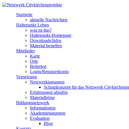
Direkt zum Inhalt
Startseite
Netzwerk
aktuelle Nachrichten
Haltepunkt Leben
Citykirchenprojekte
was ist das?
Haltepunkt-Homepage
Downloads/Infos
Material bestellen
Mitglieder
Karte
Orte
Beitreten
Login/Benutzerkonto
Vernetzung
Netzwerktagungen
Schutzkonzept für das Netzwerk Citykirchenpr
Erfahrungen abrufen
Materialbörse
Bildungsnetzwerk
Informationen
Akademietagungen
Evaluation
Blog
Kontakt