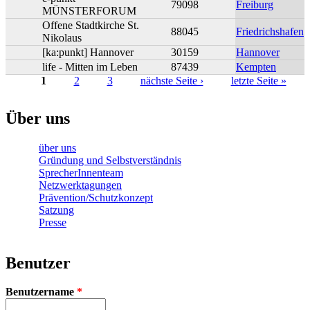
79098
Freiburg
MÜNSTERFORUM
Offene Stadtkirche St.
88045
Friedrichshafen
Nikolaus
[ka:punkt] Hannover
30159
Hannover
life - Mitten im Leben
87439
Kempten
1
2
3
nächste Seite ›
letzte Seite »
Seiten
Über uns
über uns
Gründung und Selbstverständnis
SprecherInnenteam
Netzwerktagungen
Prävention/Schutzkonzept
Satzung
Presse
Benutzer
Benutzername
*