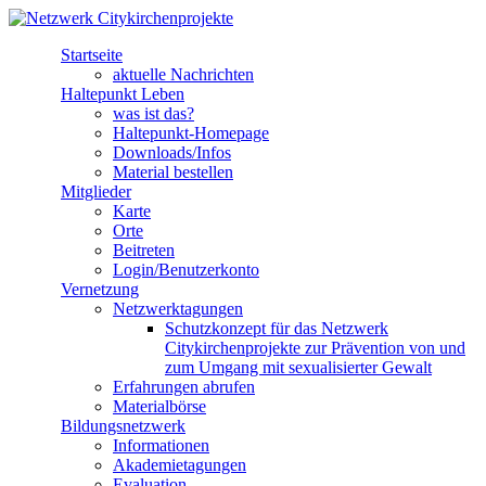
Direkt zum Inhalt
Startseite
Netzwerk
aktuelle Nachrichten
Haltepunkt Leben
Citykirchenprojekte
was ist das?
Haltepunkt-Homepage
Downloads/Infos
Material bestellen
Mitglieder
Karte
Orte
Beitreten
Login/Benutzerkonto
Vernetzung
Netzwerktagungen
Schutzkonzept für das Netzwerk
Citykirchenprojekte zur Prävention von und
zum Umgang mit sexualisierter Gewalt
Erfahrungen abrufen
Materialbörse
Bildungsnetzwerk
Informationen
Akademietagungen
Evaluation